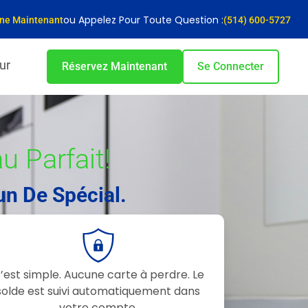
ou Appelez Pour Toute Question :
gne Maintenant
(514) 600-5727
ur
Réservez Maintenant
Se Connecter
 Parfait!
un De Spécial.
’est simple. Aucune carte à perdre. Le
solde est suivi automatiquement dans
votre compte.