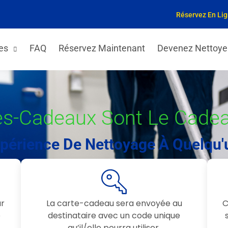
Réservez En Li
es
FAQ
Réservez Maintenant
Devenez Nettoye
es-Cadeaux Sont Le Cadeau
périence De Nettoyage À Quelqu'
ar
La carte-cadeau sera envoyée au
C
e
destinataire avec un code unique
qu’il/elle pourra utiliser.