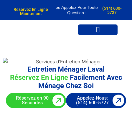
ou Appelez Pour Toute
(514) 600-
Réservez En Ligne
5727
Question :
Maintenant
Réservez Maintenant
Devennez Nettoyeur
Se Connecter
Entretien Ménager Laval
Réservez En Ligne
Facilement Avec
Ménage Chez Soi
Réservez en 90
Appelez-Nous:
Secondes
(514) 600-5727